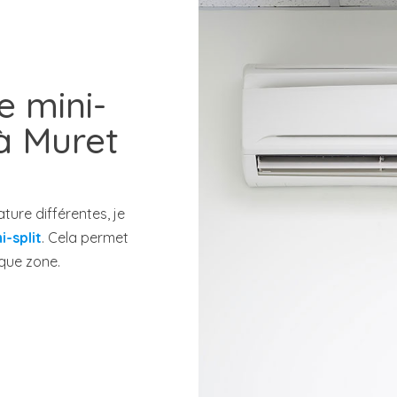
e mini-
 à Muret
ure différentes, je
i-split
. Cela permet
aque zone.