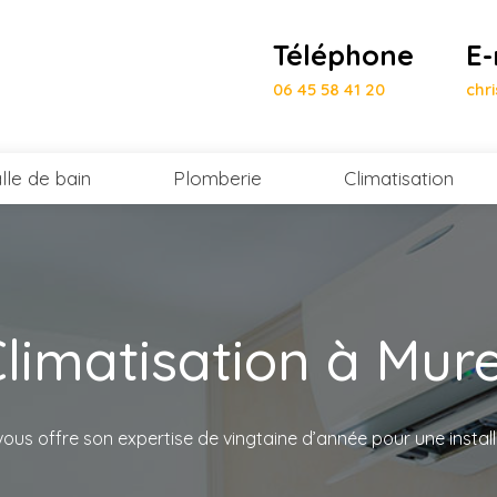
Téléphone
E-
06 45 58 41 20
chr
lle de bain
Plomberie
Climatisation
limatisation à Mur
vous offre son expertise de vingtaine d’année pour une install